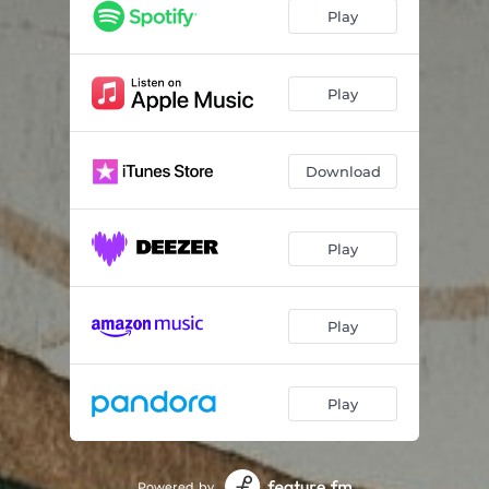
Elbsegler
01:54
Play
Farah
01:54
Gute Frage
02:12
Play
Entschuldigensiegung
00:49
Download
Spinnin' Round
02:18
Ludwig
02:26
Play
Hyperloop
02:09
Zustand Unbekannt
01:57
Play
NATR
04:07
Avoid The Rabbit Hole
02:37
Play
Linas Theorie Der Konsequenz
01:42
Geschichten Aus Aller Welt (Skit)
00:19
Powered by