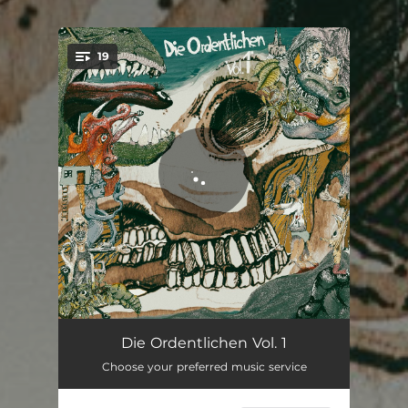
19
You're all set!
Ordnung (Intro)
01:44
Die Ordentlichen Vol. 1
Choose your preferred music service
Ghosterbahn
02:17