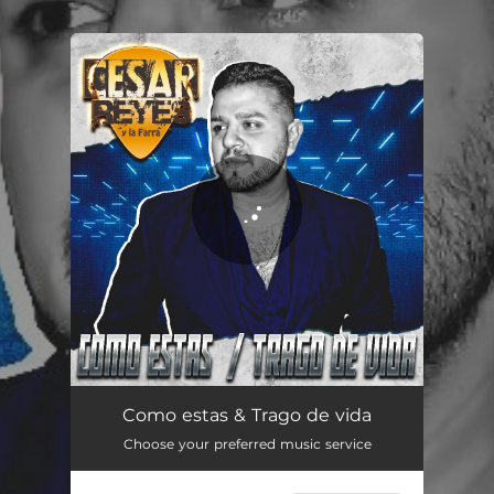
.
You're all set!
Como estas & Trago de vida
04:25
Como estas & Trago de vida
Choose your preferred music service