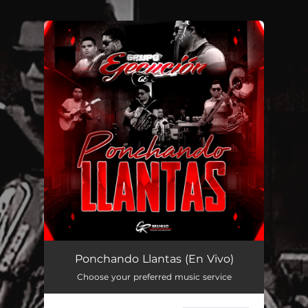
You're all set!
Ponchando Llantas (En Vivo)
03:02
Ponchando Llantas (En Vivo)
Choose your preferred music service