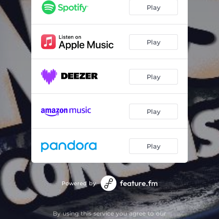
Chistes de Tópico
02:03
Play
Aplausos
00:44
Medio Mexicano, Medio Italiano
00:57
Play
Buscando Empleo en España Parte 1
01:09
Play
Dos Cosas a la Vez
01:16
Buscando Empleo en España Parte 2
01:26
Play
Las Chonis
00:25
Cataluña y Brasil
02:37
Play
Los Latinos Somos Racistas
02:26
Los Tipos de Racismo
01:19
Powered by
La Rivalidad Entre Los Países Latinoamericanos
01:52
By using this service you agree to our
La Dictadura Chilena
00:47