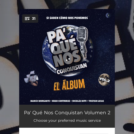
.
31
You're all set!
Nací en México, Crecí en Itália
02:01
Pa' Qué Nos Conquistan Volumen 2
Choose your preferred music service
No Aparento Mi Edad
02:24