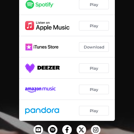
Degradé
04:23
Play
Nombres
04:54
Efecto Dominó
03:45
Play
Portal
04:34
Download
Mar de Luz
06:03
Play
Play
Play