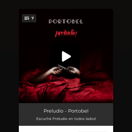
7
You're all set!
Multiverso (feat. Alfonso El Pintor)
04:21
Preludio - Portobel
Escuchá Preludio en todos lados!
Ritual
03:58