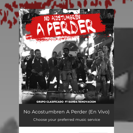
You're all set!
No Acostumbren A Perder (En Vivo)
02:39
No Acostumbren A Perder (En Vivo)
Choose your preferred music service